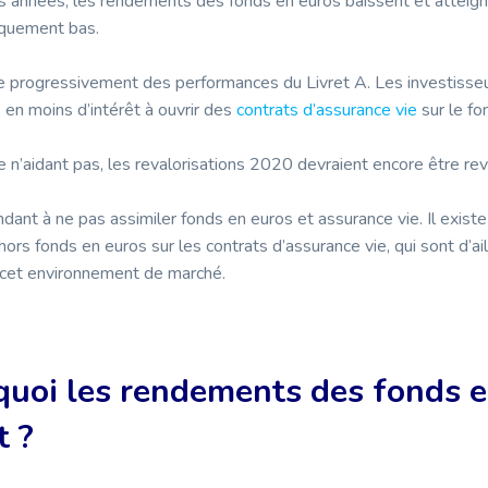
s années, les rendements des fonds en euros baissent et atteign
iquement bas.
e progressivement des performances du Livret A. Les investisse
 en moins d’intérêt à ouvrir des
contrats d’assurance vie
sur le fo
re n’aidant pas, les revalorisations 2020 devraient encore être rev
dant à ne pas assimiler fonds en euros et assurance vie. Il exist
hors fonds en euros sur les contrats d’assurance vie, qui sont d’ail
s cet environnement de marché.
quoi les rendements des fonds 
t ?