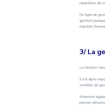
répartition de v
Ce type de ges
gestion) puisque
marchés financi
3/ La ge
La Gestion Lib
Il est alors im
sociétés de ges
Attention égale
permet désormai