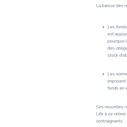
La baisse des 
Les fonds
est aujou
pourquoi 
des oblig
stock d’ob
Les normes
imposent 
fonds en e
Ces nouvelles 
Life à se retir
contraignants.