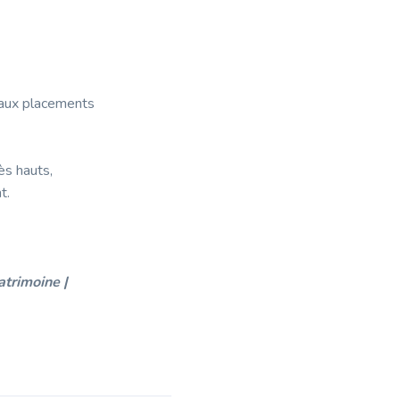
veaux placements
ès hauts,
t.
atrimoine |