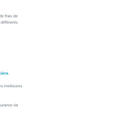
e frais de
 différents
cière
.
es meilleures
surance vie