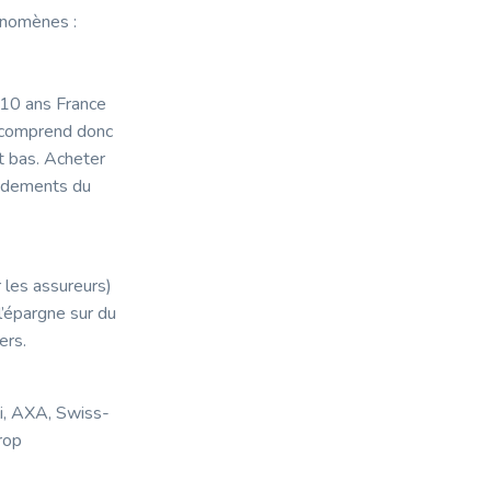
énomènes :
 10 ans France
n comprend donc
t bas. Acheter
endements du
 les assureurs)
’épargne sur du
ers.
i, AXA, Swiss-
rop