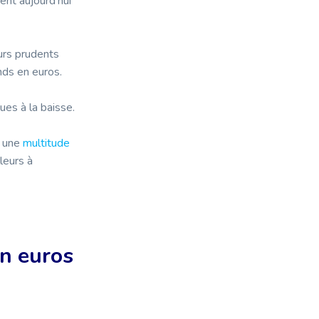
ent aujourd’hui
urs prudents
nds en euros.
ues à la baisse.
e une
multitude
leurs à
en euros