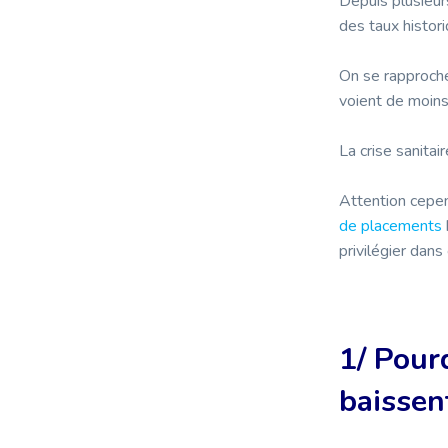
Depuis plusieur
des taux histor
On se rapproch
voient de moins
La crise sanitai
Attention cepen
de placements
privilégier dan
1/ Pour
baissen