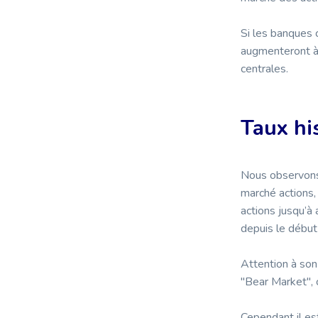
Si les banques c
augmenteront à 
centrales.
Taux hi
Nous observons
marché actions, 
actions jusqu’à
depuis le débu
Attention à son 
"Bear Market", 
Cependant il es