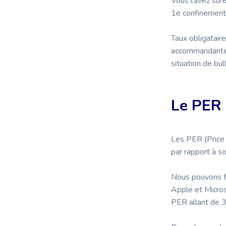
Vous l’avez sur
1e confinemen
Taux obligataire
accommandantes,
situation de bu
Le PER 
Les PER (Price E
par rapport à s
Nous pouvons f
Apple et Micros
PER allant de 