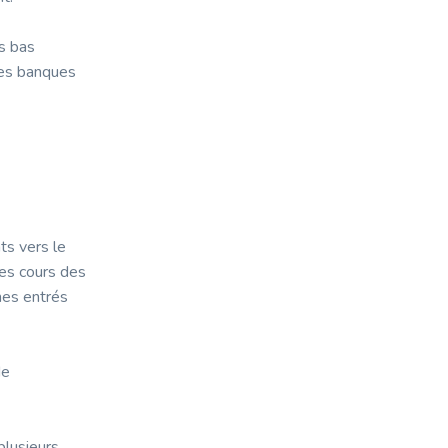
ès bas
des banques
ts vers le
 les cours des
mes entrés
de
plusieurs