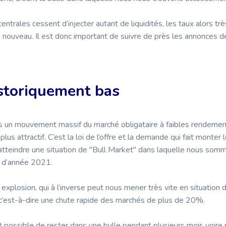
entrales cessent d’injecter autant de liquidités, les taux alors tr
nouveau. Il est donc important de suivre de près les annonces 
storiquement bas
 un mouvement massif du marché obligataire à faibles rendemen
plus attractif. C’est la loi de l’offre et la demande qui fait monter
 atteindre une situation de "Bull Market" dans laquelle nous som
t d’année 2021.
explosion, qui à l’inverse peut nous mener très vite en situation 
c’est-à-dire une chute rapide des marchés de plus de 20%.
t possible de rester dans une bulle pendant plusieurs mois voire 