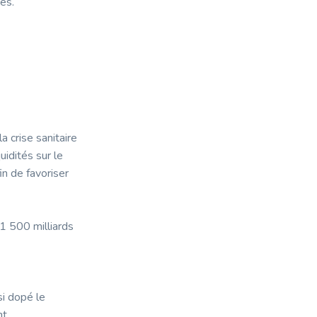
tés.
a crise sanitaire
idités sur le
in de favoriser
 1 500 milliards
i dopé le
nt.