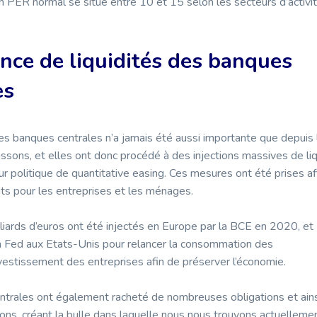
 PER normal se situe entre 10 et 15 selon les secteurs d’activi
ce de liquidités des banques
es
es banques centrales n’a jamais été aussi importante que depuis l
ssons, et elles ont donc procédé à des injections massives de liqu
r politique de quantitative easing. Ces mesures ont été prises af
dits pour les entreprises et les ménages.
lliards d’euros ont été injectés en Europe par la BCE en 2020, et
la Fed aux Etats-Unis pour relancer la consommation des
vestissement des entreprises afin de préserver l’économie.
trales ont également racheté de nombreuses obligations et ains
ons, créant la bulle dans laquelle nous nous trouvons actuelleme