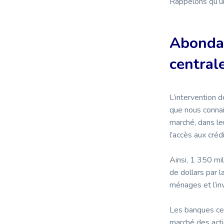
Rappelons qu’un
Abondan
central
L’intervention d
que nous connai
marché, dans leu
l’accès aux cré
Ainsi, 1 350 mi
de dollars par 
ménages et l’in
Les banques cen
marché des acti