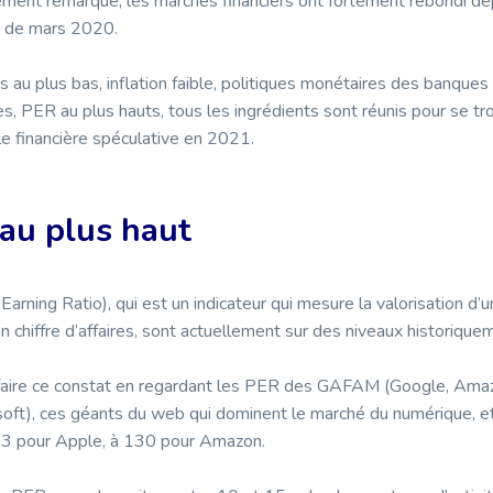
ement remarqué, les marchés financiers ont fortement rebondi de
t de mars 2020.
s au plus bas, inflation faible, politiques monétaires des banques
 PER au plus hauts, tous les ingrédients sont réunis pour se tr
lle financière spéculative en 2021.
au plus haut
arning Ratio), qui est un indicateur qui mesure la valorisation d’
on chiffre d’affaires, sont actuellement sur des niveaux historiqu
aire ce constat en regardant les PER des GAFAM (Google, Ama
oft), ces géants du web qui dominent le marché du numérique, et
33 pour Apple, à 130 pour Amazon.