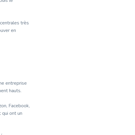
puis le
 centrales très
ouver en
une entreprise
ement hauts.
zon, Facebook,
 qui ont un